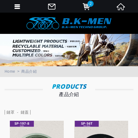
2
會員登入
會員登入(燈箱)
加入會員
忘記密碼
密碼修改
Home
商品介紹
訂單查詢
PRODUCTS
產品介紹
個人資料修改
會員登出
鏈罩
鏈蓋
填寫匯款通知