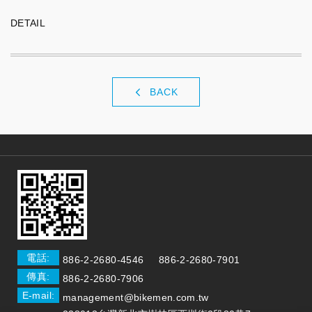
DETAIL
BACK
電話:
886-2-2680-4546
886-2-2680-7901
傳真:
886-2-2680-7906
E-mail:
management@bikemen.com.tw