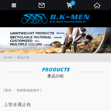
2
會員登入
會員登入(燈箱)
加入會員
忘記密碼
密碼修改
Home
商品介紹
訂單查詢
PRODUCTS
產品介紹
個人資料修改
會員登出
配件
煞車變速線附件
填寫匯款通知
上管全通止栓