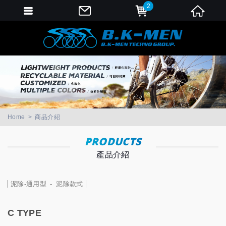
2
會員登入
會員登入(燈箱)
加入會員
忘記密碼
密碼修改
Home
商品介紹
訂單查詢
PRODUCTS
產品介紹
個人資料修改
會員登出
泥除-通用型
泥除款式
填寫匯款通知
C TYPE