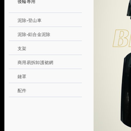
後輪專用
泥除-登山車
泥除-鋁合金泥除
支架
商用易拆卸護裙網
鏈罩
配件